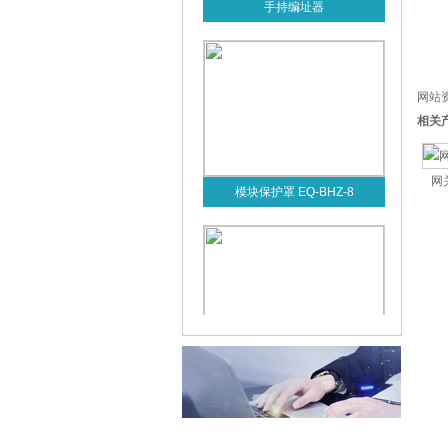
手持编址器
网站资
相关
网
模块保护罩 EQ-BHZ-8
输出模块