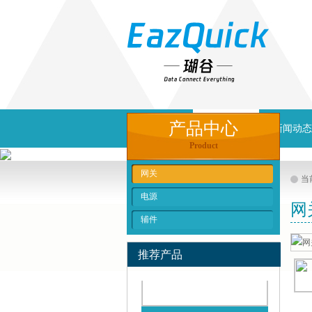
卡轨式二线4入4出混合模块NP...
产品中心
首页
产品中心
新闻动态
Product
网关
当
电源
网
辅件
导轨适配器 EQ-DIN35-8
推荐产品